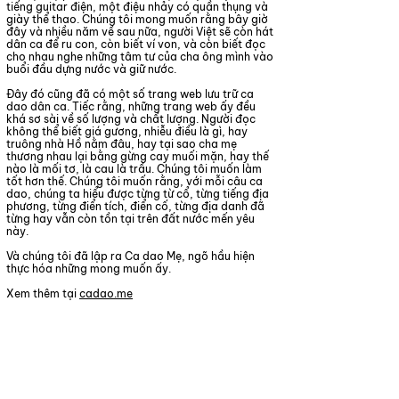
tiếng guitar điện, một điệu nhảy có quần thụng và
giày thể thao. Chúng tôi mong muốn rằng bây giờ
đây và nhiều năm về sau nữa, người Việt sẽ còn hát
dân ca để ru con, còn biết ví von, và còn biết đọc
cho nhau nghe những tâm tư của cha ông mình vào
buổi đầu dựng nước và giữ nước.
Đây đó cũng đã có một số trang web lưu trữ ca
dao dân ca. Tiếc rằng, những trang web ấy đều
khá sơ sài về số lượng và chất lượng. Người đọc
không thể biết giá gương, nhiễu điều là gì, hay
truông nhà Hồ nằm đâu, hay tại sao cha mẹ
thương nhau lại bằng gừng cay muối mặn, hay thế
nào là mối tơ, là cau là trầu. Chúng tôi muốn làm
tốt hơn thế. Chúng tôi muốn rằng, với mỗi câu ca
dao, chúng ta hiểu được từng từ cổ, từng tiếng địa
phương, từng điển tích, điển cố, từng địa danh đã
từng hay vẫn còn tồn tại trên đất nước mến yêu
này.
Và chúng tôi đã lập ra Ca dao Mẹ, ngõ hầu hiện
thực hóa những mong muốn ấy.
​Xem thêm tại
cadao.me