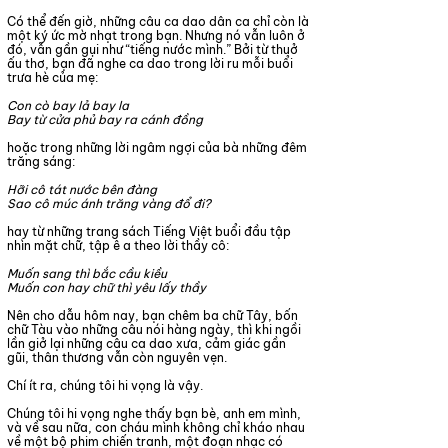
Có thể đến giờ, những câu ca dao dân ca chỉ còn là
một ký ức mờ nhạt trong bạn. Nhưng nó vẫn luôn ở
đó, vẫn gần gụi như “tiếng nước mình.” Bởi từ thuở
ấu thơ, bạn đã nghe ca dao trong lời ru mỗi buổi
trưa hè của mẹ:
Con cò bay lả bay la
Bay từ cửa phủ bay ra cánh đồng
hoặc trong những lời ngâm ngợi của bà những đêm
trăng sáng:
Hỡi cô tát nước bên đàng
Sao cô múc ánh trăng vàng đổ đi?
hay từ những trang sách Tiếng Việt buổi đầu tập
nhìn mặt chữ, tập ê a theo lời thầy cô:
Muốn sang thì bắc cầu kiều
Muốn con hay chữ thì yêu lấy thầy
Nên cho dẫu hôm nay, bạn chêm ba chữ Tây, bốn
chữ Tàu vào những câu nói hàng ngày, thì khi ngồi
lần giở lại những câu ca dao xưa, cảm giác gần
gũi, thân thương vẫn còn nguyên vẹn.
Chí ít ra, chúng tôi hi vọng là vậy.
Chúng tôi hi vọng nghe thấy bạn bè, anh em mình,
và về sau nữa, con cháu mình không chỉ kháo nhau
về một bộ phim chiến tranh, một đoạn nhạc có