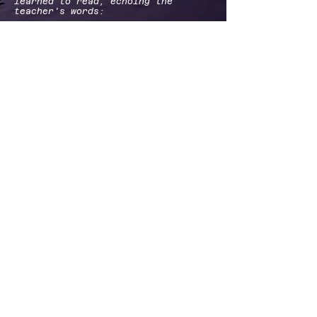
learned to read, echoing the
teacher's words:
If you want to cross, build a
bridge of love
If you want your child to be
literate, love the teacher
So, even today, as you mix some
Western or Chinese words into your
daily speech, the feeling of
closeness and warmth remains intact
when you turn back to those old
folk songs.
At least, that is what we hope.
We hope to hear our friends,
siblings, and later on, our
children not just talking about a
war movie, a piece of music with an
electric guitar, or a choreography
with baggy pants and sneakers. We
wish that now and for many years to
come, Vietnamese people will still
sing folk songs to lull their
children, make poetic comparisons,
and read to each other the
sentiments of our ancestors from
the early days of building and
defending our country.