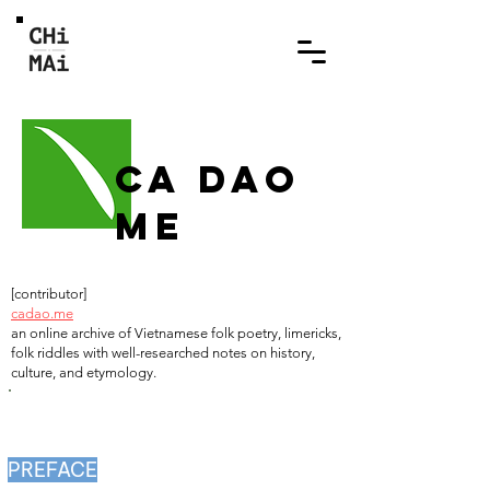
CA DAO
ME
[contributor]
cadao.me
an online archive of Vietnamese folk poetry, limericks,
folk riddles with well-researched notes on history,
culture, and etymology.
​PREFACE